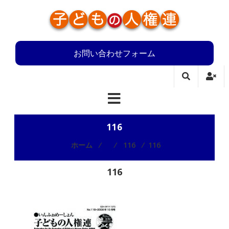
コ
ン
テ
子
ン
ツ
お問い合わせフォーム
ど
へ
も
ス
キ
の
ッ
プ
人
116
権
ホーム
⁄
⁄
116
⁄
116
連
子
116
ど
も
の
人